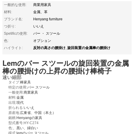
一般的な使用:
商業用家具
材料:
金属、革
ブランド名:
Henyang furniture
つ折り:
いいえ
Spetificの使用:
バー ・ スツール
色:
オプション
反対の高さの腰掛け
旋回装置の金属棒の腰掛け
ハイライト:
,
Lemのバー スツールの旋回装置の金属
棒の腰掛けの上昇の腰掛け棒椅子
速い細部
タイプ:
棒家具
特定の使用:
バー スツール
一般使用:
商業家具
材料:
金属
出現:
現代
折られる:
いいえ
原産地:
広東省、中国（本土）
銘柄:
Henyangの家具
型式番号:HY-C274
色:
、黒い、緑白い
様式:
lemのバー スツール