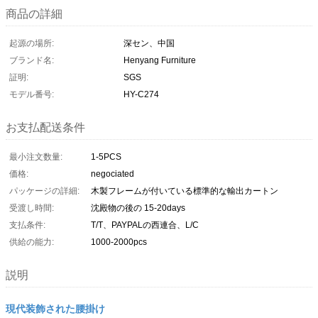
商品の詳細
起源の場所:
深セン、中国
ブランド名:
Henyang Furniture
証明:
SGS
モデル番号:
HY-C274
お支払配送条件
最小注文数量:
1-5PCS
価格:
negociated
パッケージの詳細:
木製フレームが付いている標準的な輸出カートン
受渡し時間:
沈殿物の後の 15-20days
支払条件:
T/T、PAYPALの西連合、L/C
供給の能力:
1000-2000pcs
説明
現代装飾された腰掛け