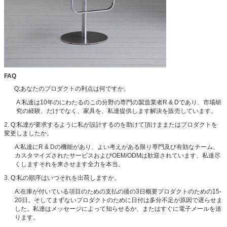
FAQ
Q:あなたのプロダクトの利点は何ですか。
A:私達は10年のにわたるのこの分野の専門の製造業者R & Dであり、市場研
究の経験、だけでなく、家具を、私達提供します解決を販売しています。
2. Q:私達が要求するように私が設計するのを助けて頂けままたはプロダクトを
変更しましたか。
A:私達にR & Dの機能があり、よい考えがある限り専門及び有効なチーム、
カスタマイズされたサービスおよびOEM/ODMは歓迎されています、私達尽
くしますそれを来させます全力を本当。
3. Q:私の順序はいつそれを出荷しますか。
A:在庫が付いている項目のための支払の後の3日概要プロダクトのための15-
20日。そしてまずないプロダクトのために日付は多分不足が原因で遅らせま
した。私達はメッセージによって知らせるか、またはすぐに電子メールを送
ります。