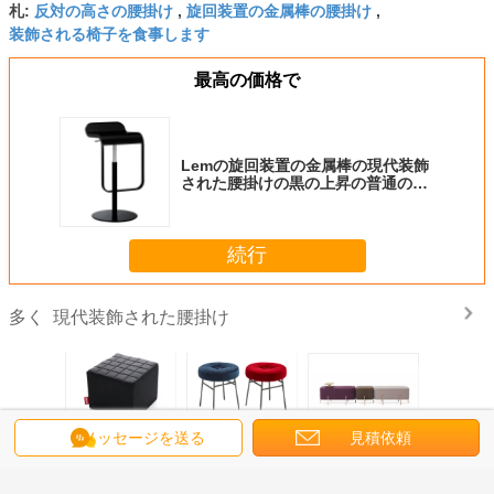
反対の高さの腰掛け
旋回装置の金属棒の腰掛け
札:
,
,
装飾される椅子を食事します
最高の価格で
Lemの旋回装置の金属棒の現代装飾
された腰掛けの黒の上昇の普通のサ
イズ
続行
現代装飾された腰掛け
多く
メッセージを送る
見積依頼
ufの居間
中東様式の正方形
装飾される金属の
Farbric象の現代装
Lepliの
現代装飾
の革腰掛け、木フ
Ilotのカウンターの
飾された腰掛けの
れた腰掛
掛けの生
レームの居間の腰
高さの腰掛け、多
小さい木のイタリ
レームの
ー粉の白
掛け
色椅子を食事しま
ア家具
ンのカス