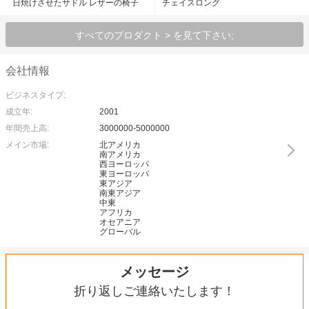
日焼けさせたサドル レザーの椅子
チェイスロング
すべてのプロダクト > を見て下さい;
会社情報
ビジネスタイプ:
成立年:
2001
年間売上高:
3000000-5000000
メイン市場:
北アメリカ
南アメリカ
西ヨーロッパ
東ヨーロッパ
東アジア
南東アジア
中東
アフリカ
オセアニア
グローバル
メッセージ
折り返しご連絡いたします！