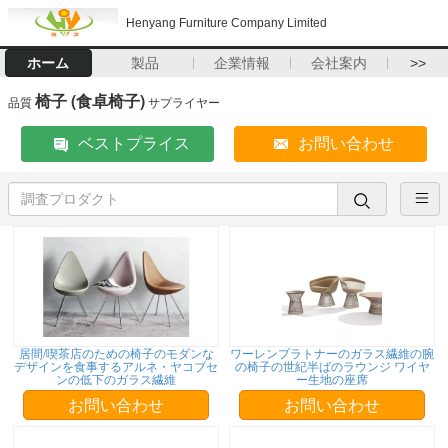
Henyang Furniture Company Limited
ホーム
製品
企業情報
会社案内
>>
椅子 (食卓椅子)
品質
サプライヤー
ベストプライス
お問い合わせ
居間/喫茶店のための椅子のモダンな
ワーレンプラトナーのガラス繊維の腕
デザインを食事するアルネ・ヤコブセ
の椅子の世紀半ばのラウンジ ワイヤ
ンの低下のガラス繊維
ー生地の座席
お問い合わせ
お問い合わせ