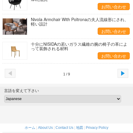
お問い合わせ
Nivola Armchair With Poltronaの夫人流線形にされ、
軽い設計
お問い合わせ
十分にNISIDAの若いガラス繊維の腕の椅子の革によ
って装飾される材料
お問い合わせ
1 / 9
言語を変えて下さい
ホーム
|
About Us
|
Contact Us
|
地図
|
Privacy Policy