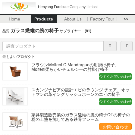
Henyang Furniture Company Limited
Home
Products
About Us
Factory Tour
>>
ガラス繊維の腕の椅子
品質
サプライヤー.
(81)
最もよいプロダクト
ブラウンMolteni C Mandragueの肘掛け椅子、
Molteni柔らかいチェルシーの肘掛け椅子
今すぐお問い合わせ
スカンジナビアの設計エビのラウンジ チェア、オッ
トマンの革イングリッシュホーンのエビの椅子
今すぐお問い合わせ
家具製造販売業のガラス繊維の腕の椅子QTの椅子の
粉の上塗を施してある鉄骨フレーム
お問い合わせ