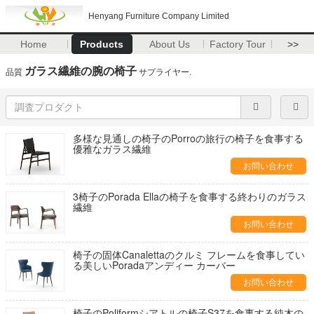
Henyang Furniture Company Limited
Home
Products
About Us
Factory Tour
>>
ガラス繊維の腕の椅子
品質
サプライヤー.
多様な見通しの椅子のPorroの旅行の椅子を食事する
優雅なガラス繊維
お問い合わせ
3椅子のPorada Ellaの椅子を食事する終わりのガラス
繊維
お問い合わせ
椅子の固体Canalettaのクルミ フレームを食事してい
る美しいPoradaアンディー カーバー
お問い合わせ
椅子のPoliformシアトルの椅子S37を食事する純木の