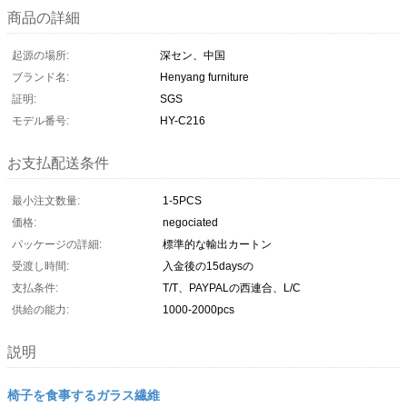
商品の詳細
起源の場所:
深セン、中国
ブランド名:
Henyang furniture
証明:
SGS
モデル番号:
HY-C216
お支払配送条件
最小注文数量:
1-5PCS
価格:
negociated
パッケージの詳細:
標準的な輸出カートン
受渡し時間:
入金後の15daysの
支払条件:
T/T、PAYPALの西連合、L/C
供給の能力:
1000-2000pcs
説明
椅子を食事するガラス繊維