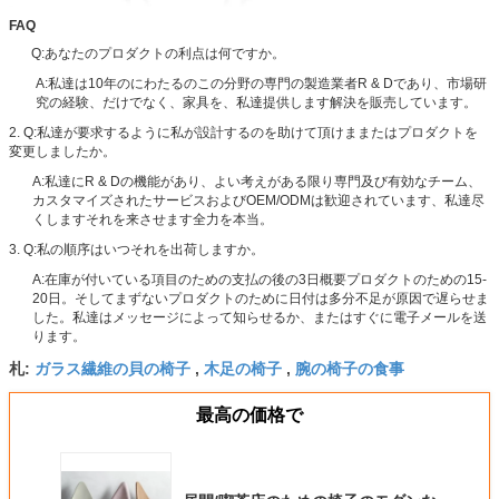
FAQ
Q:あなたのプロダクトの利点は何ですか。
A:私達は10年のにわたるのこの分野の専門の製造業者R & Dであり、市場研
究の経験、だけでなく、家具を、私達提供します解決を販売しています。
2. Q:私達が要求するように私が設計するのを助けて頂けままたはプロダクトを
変更しましたか。
A:私達にR & Dの機能があり、よい考えがある限り専門及び有効なチーム、
カスタマイズされたサービスおよびOEM/ODMは歓迎されています、私達尽
くしますそれを来させます全力を本当。
3. Q:私の順序はいつそれを出荷しますか。
A:在庫が付いている項目のための支払の後の3日概要プロダクトのための15-
20日。そしてまずないプロダクトのために日付は多分不足が原因で遅らせま
した。私達はメッセージによって知らせるか、またはすぐに電子メールを送
ります。
ガラス繊維の貝の椅子
木足の椅子
腕の椅子の食事
札:
,
,
最高の価格で