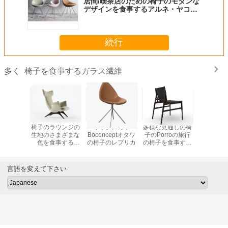
居間/喫茶店のための椅子のモダンな
デザインを食事するアルネ・ヤコブ
センの低下のガラス繊維
続行
椅子を食事するガラス繊維
多く
の現代食
椅子のラウンジの
ワックスの革
多様な見通しの椅
Polifor
椅子
生地のさまざまな
Boconceptオタワ
子のPorroの旅行
いシアトル
色を食事する
の椅子のレプリカ
の椅子を食事する
革は腕の
Vladimir Kagan
優雅なガラス繊維
事するこ
Ondineのガラス繊
ーし
維
言語を変えて下さい