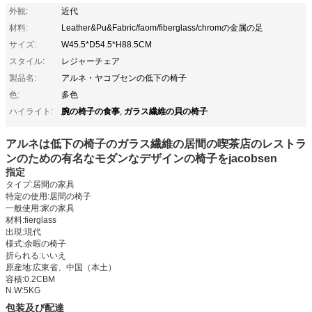
外観:
近代
材料:
Leather&Pu&Fabric/faom/fiberglass/chromの金属の足
サイズ:
W45.5*D54.5*H88.5CM
スタイル:
レジャーチェア
製品名:
アルネ・ヤコブセンの低下の椅子
色:
多色
腕の椅子の食事
ガラス繊維の貝の椅子
ハイライト:
,
アルネは低下の椅子のガラス繊維の居間の喫茶店のレストラ
ンのための有名なモダンなデザインの椅子をjacobsen
指定
タイプ:居間の家具
特定の使用:居間の椅子
一般使用:家の家具
材料:fierglass
出現:現代
様式:余暇の椅子
折られる:いいえ
原産地:広東省、中国（本土）
容積:0.2CBM
N.W:5KG
包装及び配達