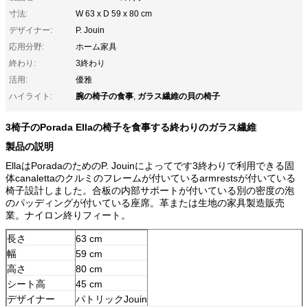
寸法:
W 63 x D 59 x 80 cm
デザイナー:
P. Jouin
応用分野:
ホーム家具
終わり:
3終わり
活用:
優雅
腕の椅子の食事
ガラス繊維の貝の椅子
ハイライト:
,
3椅子のPorada Ellaの椅子を食事する終わりのガラス繊維
製品の説明
EllaはPoradaのためのP. Jouinによってです3終わりで利用できる固
体canalettaのクルミのフレームが付いているarmrestsが付いている
椅子設計しました。合板の内部サポートが付いている別の密度の泡
のパッディングが付いている座席。革または生地の家具製造販売
業。ナイロン終りフィート。
長さ
63 cm
幅
59 cm
高さ
80 cm
シート高
45 cm
デザイナー
パトリックJouin