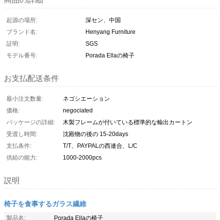
起源の場所:
深セン、中国
ブランド名:
Henyang Furniture
証明:
SGS
モデル番号:
Porada Ellaの椅子
お支払配送条件
最小注文数量:
ネゴシエーション
価格:
negociated
パッケージの詳細:
木製フレームが付いている標準的な輸出カートン
受渡し時間:
沈殿物の後の 15-20days
支払条件:
T/T、PAYPALの西連合、L/C
供給の能力:
1000-2000pcs
説明
椅子を食事するガラス繊維
製品名:
Porada Ellaの椅子