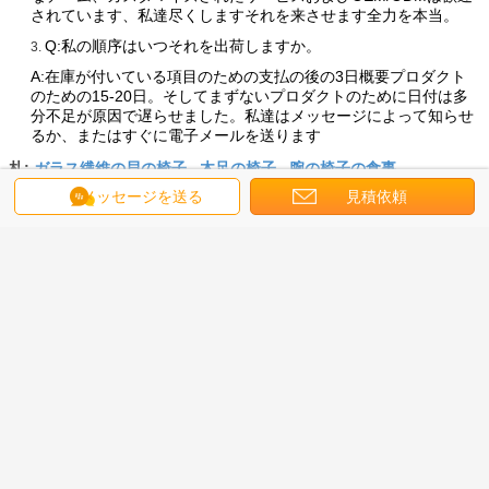
されています、私達尽くしますそれを来させます全力を本当。
Q:私の順序はいつそれを出荷しますか。
3.
A:在庫が付いている項目のための支払の後の3日概要プロダクト
のための15-20日。そしてまずないプロダクトのために日付は多
分不足が原因で遅らせました。私達はメッセージによって知らせ
るか、またはすぐに電子メールを送ります
ガラス繊維の貝の椅子
木足の椅子
腕の椅子の食事
札:
,
,
メッセージを送る
見積依頼
最高の価格で
3椅子のPorada Ellaの椅子を食事す
る終わりのガラス繊維
続行
椅子を食事するガラス繊維
多く