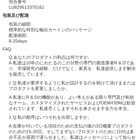
照合番号
LU829513375161
包装及び配達
包装の細部:
標準的な特別な輸出カートンのパッケージ
配達細部:
8-25days
FAQ
Q:あなたのプロダクトの利点は何ですか。
A:私達は10年のにわたるのこの分野の専門の製造業者R & Dであ
り、市場研究の経験、だけでなく、家具を、私達提供します解決
を販売しています。
Q:私達が要求するように私が設計するのを助けて頂けままたは
2.
プロダクトを変更しましたか。
A:私達にR & Dの機能があり、よい考えがある限り専門及び有効
なチーム、カスタマイズされたサービスおよびOEM/ODMは歓迎
されています、私達尽くしますそれを来させます全力を本当。
Q:私の順序はいつそれを出荷しますか。
3.
A:在庫が付いている項目のための支払の後の3日概要プロダクト
のための15-20日。そしてまずないプロダクトのために日付は多
分不足が原因で遅らせました。私達はメッセージによって知らせ