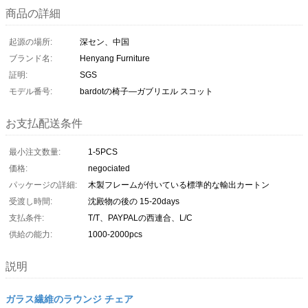
商品の詳細
起源の場所:
深セン、中国
ブランド名:
Henyang Furniture
証明:
SGS
モデル番号:
bardotの椅子—ガブリエル スコット
お支払配送条件
最小注文数量:
1-5PCS
価格:
negociated
パッケージの詳細:
木製フレームが付いている標準的な輸出カートン
受渡し時間:
沈殿物の後の 15-20days
支払条件:
T/T、PAYPALの西連合、L/C
供給の能力:
1000-2000pcs
説明
ガラス繊維のラウンジ チェア