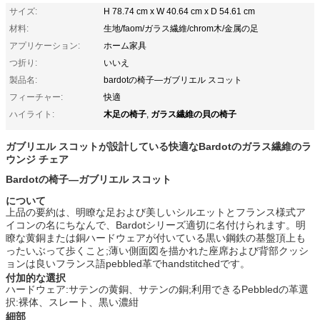
サイズ:
H 78.74 cm x W 40.64 cm x D 54.61 cm
材料:
生地/faom/ガラス繊維/chrom木/金属の足
アプリケーション:
ホーム家具
つ折り:
いいえ
製品名:
bardotの椅子—ガブリエル スコット
フィーチャー:
快適
木足の椅子
ガラス繊維の貝の椅子
ハイライト:
,
ガブリエル スコットが設計している快適なBardotのガラス繊維のラ
ウンジ チェア
Bardotの椅子—ガブリエル スコット
について
上品の要約は、明瞭な足および美しいシルエットとフランス様式ア
イコンの名にちなんで、Bardotシリーズ適切に名付けられます。明
瞭な黄銅または銅ハードウェアが付いている黒い鋼鉄の基盤頂上も
ったいぶって歩くこと;薄い側面図を描かれた座席および背部クッシ
ョンは良いフランス語pebbled革でhandstitchedです。
付加的な選択
ハードウェア:サテンの黄銅、サテンの銅;利用できるPebbledの革選
択:裸体、スレート、黒い濃紺
細部