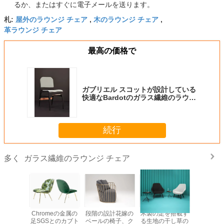
るか、またはすぐに電子メールを送ります。
屋外のラウンジ チェア
木のラウンジ チェア
札:
,
,
革ラウンジ チェア
最高の価格で
ガブリエル スコットが設計している
快適なBardotのガラス繊維のラウン
ジ チェア
続行
ガラス繊維のラウンジ チェア
多く
が付いて
Chromeの金属の
段階の設計花嫁の
木製の足を搭載す
高いレプ
のための
足SGSとのカブト
ベールの椅子、ク
る生地の干し草の
地の現代ca