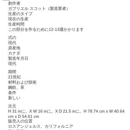
創作者
ガブリエル スコット（製造業者）
生産のタイプ
現在の生産
生産時間
この部分を作るために12-13週かかります
式の
現代
原産地
カナダ
製造年月日
現代
期間
21世紀
材料および技術
鋼鉄、革
条件
新しい
次元
H 31 inに。X W 16 inに。X D 21.5 inに。H 78.74 cm x W 40.64
cm x D 54.61 cm
販売人の位置
ロスアンジェルス、カリフォルニア