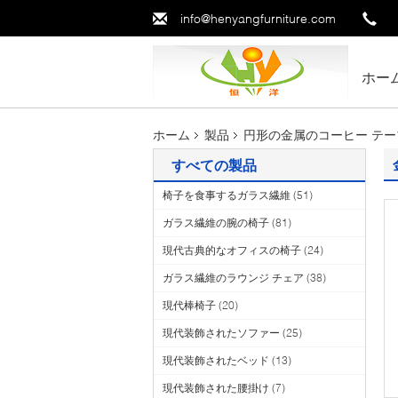
info@henyangfurniture.com
ホー
ホーム
製品
円形の金属のコーヒー テー
すべての製品
椅子を食事するガラス繊維
(51)
ガラス繊維の腕の椅子
(81)
現代古典的なオフィスの椅子
(24)
ガラス繊維のラウンジ チェア
(38)
現代棒椅子
(20)
現代装飾されたソファー
(25)
現代装飾されたベッド
(13)
現代装飾された腰掛け
(7)