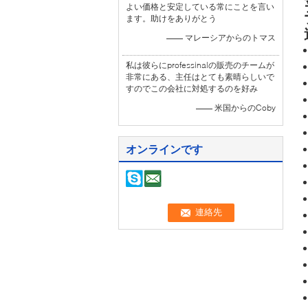
よい価格と安定している常にことを言い
ます。助けをありがとう
—— マレーシアからのトマス
私は彼らにprofessinalの販売のチームが
非常にある、主任はとても素晴らしいで
すのでこの会社に対処するのを好み
—— 米国からのCoby
オンラインです