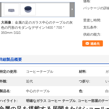
価格:
パッケージの詳細
受渡し時間:
大画像 :
金属の足のガラス中心のテーブルの灰
色の円形のモダンなデザイン1400 * 700 *
支払条件:
350mm SGS
供給の能力:
連絡先
詳細製品概要
特定の使用:
コーヒーテーブル
材料:
ガ
外観:
近代
つ折り:
い
製品名:
中心のテーブル
色:
白
ハイライト:
明確なガラス コーヒー テーブル
,
コーヒー部屋のテー
金属の足を搭載する居間またはショール