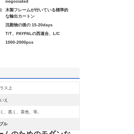
negociated
:
木製フレームが付いている標準的
な輸出カートン
沈殿物の後の 15-20days
T/T、PAYPALの西連合、L/C
1000-2000pcs
ラス上
いえ
く、黒く、茶色、等。
ブル
ームのためのモダンな