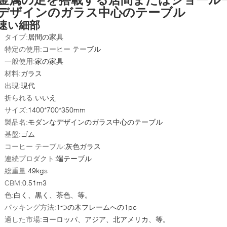
デザインのガラス中心のテーブル
速い細部
タイプ:
居間の家具
特定の使用:
コーヒー テーブル
一般使用:
家の家具
材料:
ガラス
出現:
現代
折られる:
いいえ
サイズ:
1400*700*350mm
製品名:
モダンなデザインのガラス中心のテーブル
基盤:
ゴム
コーヒー テーブル:
灰色ガラス
連続プロダクト:
端テーブル
総重量:
49kgs
CBM:
0.51m3
色:
白く、黒く、茶色、等。
パッキング方法:
1つの木フレームへの1pc
適した市場:
ヨーロッパ、アジア、北アメリカ、等。