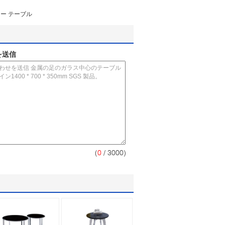
ー テーブル
を送信
(
0
/ 3000)