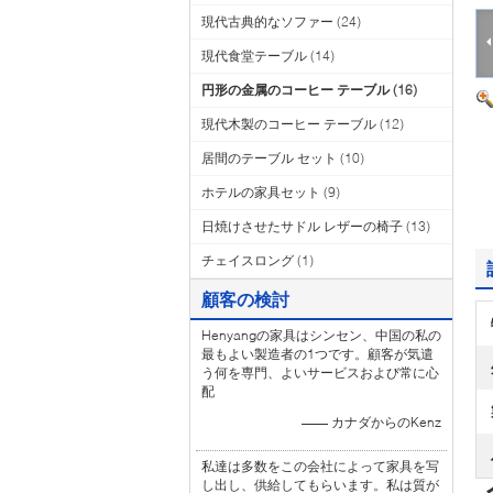
現代古典的なソファー
(24)
現代食堂テーブル
(14)
円形の金属のコーヒー テーブル
(16)
現代木製のコーヒー テーブル
(12)
居間のテーブル セット
(10)
ホテルの家具セット
(9)
日焼けさせたサドル レザーの椅子
(13)
チェイスロング
(1)
顧客の検討
Henyangの家具はシンセン、中国の私の
最もよい製造者の1つです。顧客が気遣
う何を専門、よいサービスおよび常に心
配
—— カナダからのKenz
私達は多数をこの会社によって家具を写
し出し、供給してもらいます。私は質が