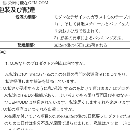
他:
受諾可能なOEM ODM
包装及び配達
包装の細部:
モダンなデザインのガラス中心のテーブル
1）、そして発泡スチロールとパッドを
リ袋および泡で包まれて。
2）顧客の要求によるパッキング方法。
配達細部:
支払の後の45日に出荷される
FAQ
Q:あなたのプロダクトの利点は何ですか。
A:私達は10年のにわたるのこの分野の専門の製造業者R & Dであ
私達提供します解決を販売しています。
2. Q:私達が要求するように私が設計するのを助けて頂けままたはプロ
A:私達にR & Dの機能があり、よい考えがある限り専門及び有効な
びOEM/ODMは歓迎されています、私達尽くしますそれを来させま
3. Q:私の順序はいつそれを出荷しますか。
A:在庫が付いている項目のための支払の後の3日概要プロダクトのため
のために日付は多分不足が原因で遅らせました。私達はメッセージ
ールを送ります。