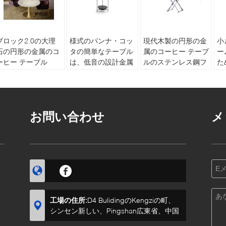
ブロック2.0の大理
様式のパンナ・コッ
現代木製の円形の金
小
石の円形の金属のコ
タの簡単なテーブル
属のコーヒー テーブ
ー
ーヒー テーブル
は、低音の設計金属
ルのステンレス鋼フ
た
RMDESIGNSTUDIO
の側面ステンレス鋼
レームのミルクの白
載
デザイナー
の足を台に置きます
コ
Customziedのサイ
ズ
お問い合わせ
メ
工場の住所:
D4 BulidingのKengziの町、
シンセン新しい、Pingshan広東省、中国