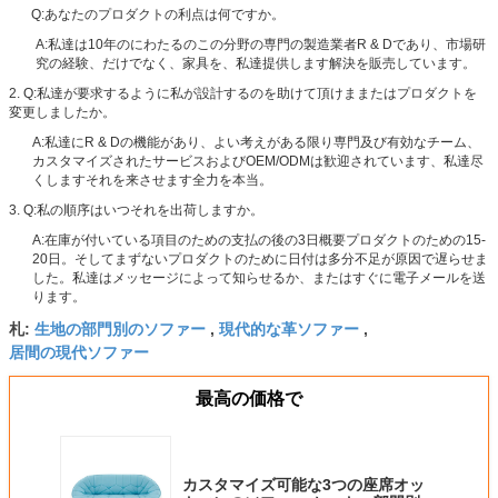
Q:あなたのプロダクトの利点は何ですか。
A:私達は10年のにわたるのこの分野の専門の製造業者R & Dであり、市場研
究の経験、だけでなく、家具を、私達提供します解決を販売しています。
2. Q:私達が要求するように私が設計するのを助けて頂けままたはプロダクトを
変更しましたか。
A:私達にR & Dの機能があり、よい考えがある限り専門及び有効なチーム、
カスタマイズされたサービスおよびOEM/ODMは歓迎されています、私達尽
くしますそれを来させます全力を本当。
3. Q:私の順序はいつそれを出荷しますか。
A:在庫が付いている項目のための支払の後の3日概要プロダクトのための15-
20日。そしてまずないプロダクトのために日付は多分不足が原因で遅らせま
した。私達はメッセージによって知らせるか、またはすぐに電子メールを送
ります。
生地の部門別のソファー
現代的な革ソファー
札:
,
,
居間の現代ソファー
最高の価格で
カスタマイズ可能な3つの座席オッ