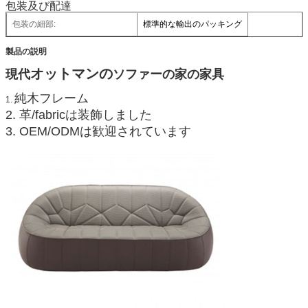
包装及び配達
包装の細部:
標準的な輸出のパッキング
製品の説明
オットマンの
現代
ソファーの家の
家具
純木フレーム
1.
2.
革/fabricは装飾しました
3.
OEM/ODMは歓迎されています