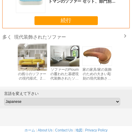
トマンのソファー セット、部門別の
居間のソファー セット
続行
現代装飾されたソファー
多く
のクッシ
レプリカのMuuto
ソファーのPloum
家の家具/家の装飾
3つのあ
mrestが
の残りのソファー
の覆われた基礎現
のための大きい彫
めのクッ
る房状の
の現代様式、2つ
代装飾されたソフ
刻の現代装飾され
AMによ
ファーの
の座席余暇の生地
ァーH 26" X W 67"
たソファー
されるロ
の家具
のソファー セット
X D 37" X SH 15"
装飾され
ーのウィ
言語を変えて下さい
ホーム
|
About Us
|
Contact Us
|
地図
|
Privacy Policy