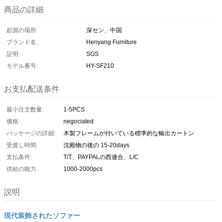
商品の詳細
起源の場所:
深セン、中国
ブランド名:
Henyang Furniture
証明:
SGS
モデル番号:
HY-SF210
お支払配送条件
最小注文数量:
1-5PCS
価格:
negociated
パッケージの詳細:
木製フレームが付いている標準的な輸出カートン
受渡し時間:
沈殿物の後の 15-20days
支払条件:
T/T、PAYPALの西連合、L/C
供給の能力:
1000-2000pcs
説明
現代装飾されたソファー