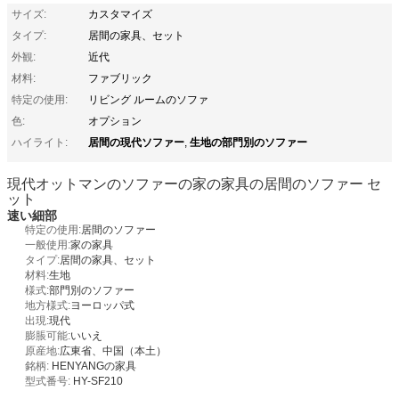
サイズ:
カスタマイズ
タイプ:
居間の家具、セット
外観:
近代
材料:
ファブリック
特定の使用:
リビング ルームのソファ
色:
オプション
居間の現代ソファー
生地の部門別のソファー
ハイライト:
,
現代オットマンのソファーの家の家具の居間のソファー セ
ット
速い細部
特定の使用:
居間のソファー
一般使用:
家の家具
タイプ:
居間の家具、セット
材料:
生地
様式:
部門別のソファー
地方様式:
ヨーロッパ式
出現:
現代
膨脹可能:
いいえ
原産地:
広東省、中国（本土）
銘柄:
HENYANGの家具
型式番号:
HY-SF210