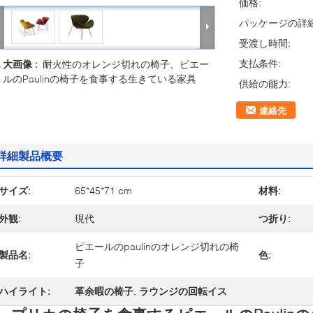
価格:
パッケージの詳細
受渡し時間:
大画像 :
耐火性のオレンジ切れの椅子、ピエー
支払条件:
ルのPaulinの椅子を食事する生きている家具
供給の能力:
連絡先
詳細製品概要
サイズ:
65*45*71 cm
材料:
外観:
現代
つ折り:
ピエールのpaulinのオレンジ切れの椅
製品名:
色:
子
ハイライト:
革余暇の椅子
,
ラウンジの回転イス