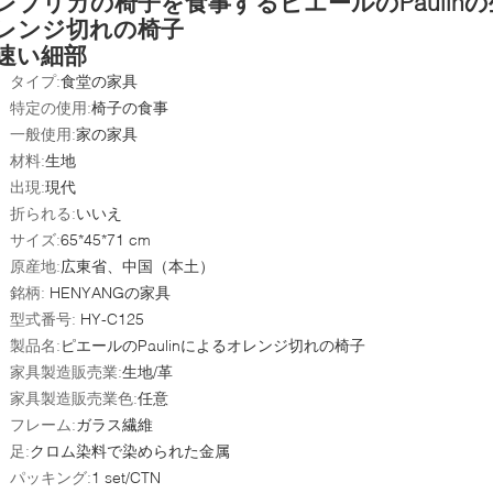
レプリカの椅子を食事するピエールのPaulin
レンジ切れの椅子
速い細部
タイプ:
食堂の家具
特定の使用:
椅子の食事
一般使用:
家の家具
材料:
生地
出現:
現代
折られる:
いいえ
サイズ:
65*45*71 cm
原産地:
広東省、中国（本土）
銘柄:
HENYANGの家具
型式番号:
HY-C125
製品名:
ピエールのPaulinによるオレンジ切れの椅子
家具製造販売業:
生地/革
家具製造販売業色:
任意
フレーム:
ガラス繊維
足:
クロム染料で染められた金属
パッキング:
1 set/CTN