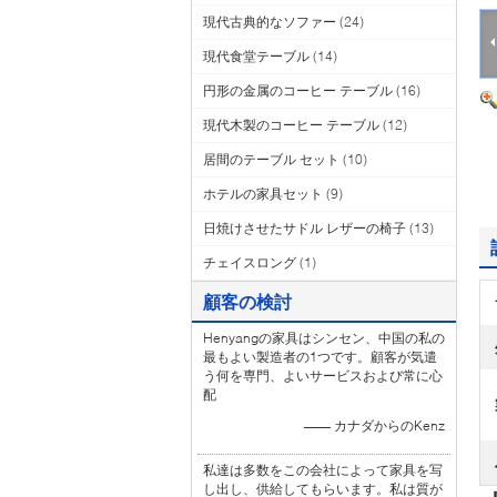
現代古典的なソファー
(24)
現代食堂テーブル
(14)
円形の金属のコーヒー テーブル
(16)
現代木製のコーヒー テーブル
(12)
居間のテーブル セット
(10)
ホテルの家具セット
(9)
日焼けさせたサドル レザーの椅子
(13)
チェイスロング
(1)
顧客の検討
Henyangの家具はシンセン、中国の私の
最もよい製造者の1つです。顧客が気遣
う何を専門、よいサービスおよび常に心
配
—— カナダからのKenz
私達は多数をこの会社によって家具を写
し出し、供給してもらいます。私は質が