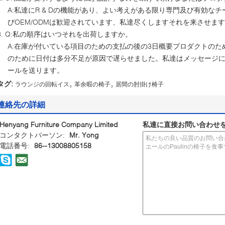
A:私達にR & Dの機能があり、よい考えがある限り専門及び有効な
びOEM/ODMは歓迎されています、私達尽くしますそれを来させま
3. Q:私の順序はいつそれを出荷しますか。
A:在庫が付いている項目のための支払の後の3日概要プロダクトのため
のために日付は多分不足が原因で遅らせました。私達はメッセージ
ールを送ります。
,
,
タグ:
ラウンジの回転イス
革余暇の椅子
居間の肘掛け椅子
連絡先の詳細
Henyang Furniture Company Limited
私達に直接お問い合わせ
コンタクトパーソン:
Mr. Yong
電話番号:
86--13008805158