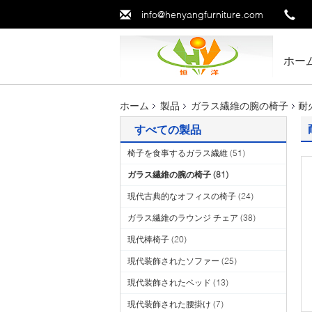
info@henyangfurniture.com
ホー
ホーム
製品
ガラス繊維の腕の椅子
耐
すべての製品
椅子を食事するガラス繊維
(51)
ガラス繊維の腕の椅子
(81)
現代古典的なオフィスの椅子
(24)
ガラス繊維のラウンジ チェア
(38)
現代棒椅子
(20)
現代装飾されたソファー
(25)
現代装飾されたベッド
(13)
現代装飾された腰掛け
(7)