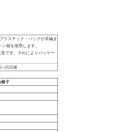
 プラスチック・バッグか非編ま
ートン箱を使用します。
任意です。それによりパッケー
~35日後
の椅子