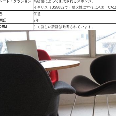
シート・クッション
高密度によって形成されるスポンジ。
イギリス（BS5852で）耐火性にすれば米国（CA
色
任意
保証
2年
OEM
引く新しい設計は歓迎されています。