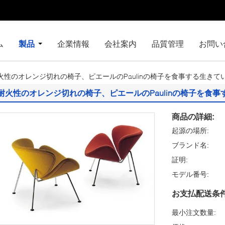
ム
製品
企業情報
会社案内
品質管理
お問い
火性のオレンジ切れの椅子、ピエールのPaulinの椅子を食事する生きて
耐火性のオレンジ切れの椅子、ピエールのPaulinの椅子を食
商品の詳細:
起源の場所:
ブランド名:
証明:
モデル番号:
お支払配送条件
最小注文数量: