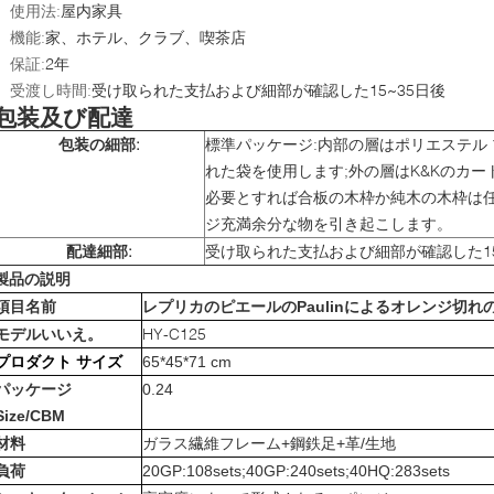
使用法:
屋内家具
機能:
家、ホテル、クラブ、喫茶店
保証:
2年
受渡し時間:
受け取られた支払および細部が確認した15~35日後
包装及び配達
包装の細部:
標準パッケージ:内部の層はポリエステル
れた袋を使用します;外の層はK&Kのカ
必要とすれば合板の木枠か純木の木枠は
ジ充満余分な物を引き起こします。
配達細部:
受け取られた支払および細部が確認した15
製品の説明
項目名前
レプリカの
ピエールのPaulinによるオレンジ切れ
HY-C125
モデルいいえ。
プロダクト サイズ
65*45*71 cm
パッケージ
0.24
Size/CBM
材料
ガラス繊維フレーム+鋼鉄足+革/生地
負荷
20GP:108sets;40GP:240sets;40HQ:283sets