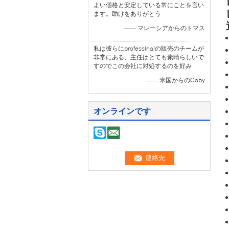
よい価格と安定している常にことを言い
ます。助けをありがとう
—— マレーシアからのトマス
私は彼らにprofessinalの販売のチームが
非常にある、主任はとても素晴らしいで
すのでこの会社に対処するのを好み
—— 米国からのCoby
オンラインです