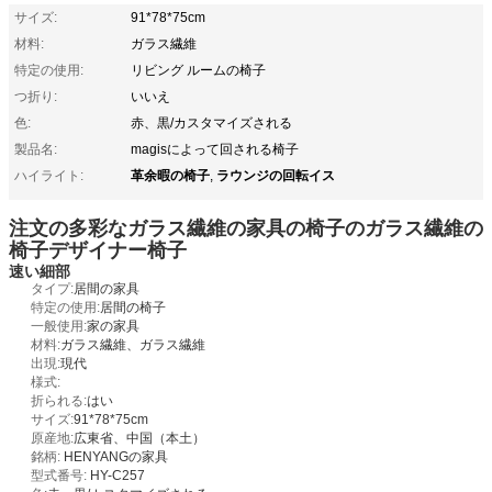
サイズ:
91*78*75cm
材料:
ガラス繊維
特定の使用:
リビング ルームの椅子
つ折り:
いいえ
色:
赤、黒/カスタマイズされる
製品名:
magisによって回される椅子
革余暇の椅子
ラウンジの回転イス
ハイライト:
,
注文の多彩なガラス繊維の家具の椅子のガラス繊維の
椅子デザイナー椅子
速い細部
タイプ:
居間の家具
特定の使用:
居間の椅子
一般使用:
家の家具
材料:
ガラス繊維、ガラス繊維
出現:
現代
様式:
折られる:
はい
サイズ:
91*78*75cm
原産地:
広東省、中国（本土）
銘柄:
HENYANGの家具
型式番号:
HY-C257