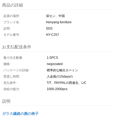
商品の詳細
起源の場所:
深セン、中国
ブランド名:
Henyang furniture
証明:
SGS
モデル番号:
HY-C257
お支払配送条件
最小注文数量:
1-5PCS
価格:
negociated
パッケージの詳細:
標準的な輸出カートン
受渡し時間:
入金後の15daysの
支払条件:
T/T、PAYPALの西連合、L/C
供給の能力:
1000-2000pcs
説明
ガラス繊維の腕の椅子