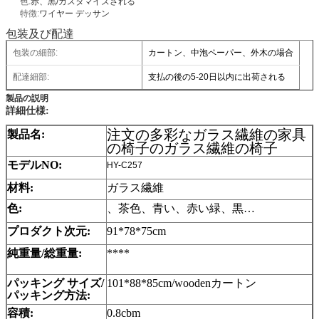
色:
赤、黒/カスタマイズされる
特徴:
ワイヤー デッサン
包装及び配達
包装の細部:
カートン、中泡ペーパー、外木の場合
配達細部:
支払の後の5-20日以内に出荷される
製品の説明
詳細仕様:
注文の多彩なガラス繊維の家具
製品名:
の椅子のガラス繊維の椅子
モデルNO:
HY-C257
材料:
ガラス繊維
色:
、茶色、青い、赤い緑、黒…
プロダクト次元:
91*78*75cm
純重量/総重量:
****
パッキング サイズ/
101*88*85cm/woodenカートン
パッキング方法:
容積:
0.8cbm