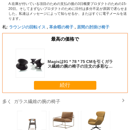
A:在庫が付いている項目のための支払の後の3日概要プロダクトのための15-
20日。そしてまずないプロダクトのために日付は多分不足が原因で遅らせま
した。私達はメッセージによって知らせるか、またはすぐに電子メールを送
ります。
ラウンジの回転イス
革余暇の椅子
居間の肘掛け椅子
札:
,
,
最高の価格で
Magisは91 * 78 * 75 CMを引くガラ
ス繊維の腕の椅子の注文の多彩なワ
イヤーを回しました
続行
ガラス繊維の腕の椅子
多く