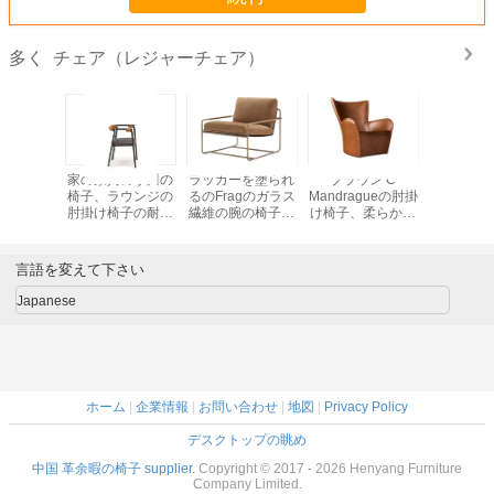
チェア（レジャーチェア）
多く
た版ガラ
家の家具の小川の
ラッカーを塗られ
ブラウン C
スカンジ
腕の椅子
椅子、ラウンジの
るのFragのガラス
Mandragueの肘掛
設計エビ
の柔らかい
肘掛け椅子の耐久
繊維の腕の椅子の
け椅子、柔らかい
ジ チェア
抵抗
性
ラウンジの肘掛け
チェルシーの肘掛
マンの革
椅子によるリビエ
け椅子
ッシュホ
ラ
ビの
言語を変えて下さい
Japanese
ホーム
|
企業情報
|
お問い合わせ
|
地図
|
Privacy Policy
デスクトップの眺め
中国 革余暇の椅子 supplier.
Copyright © 2017 - 2026 Henyang Furniture
Company Limited.