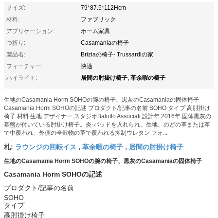
サイズ:
79*87.5*112Hcm
材料:
ファブリック
アプリケーション:
ホーム家具
つ折り:
Casamaniaの椅子
製品名:
Briziaの椅子- Trussardiの家
フィーチャー:
快適
居間の肘掛け椅子
革余暇の椅子
ハイライト:
,
生地のCasamania Horm SOHOの腕の椅子、黒灰のCasamaniaの固体椅子
Casamania Horm SOHOの記述 プロダクト/記事の名前 SOHO タイプ 高肘掛け
椅子 材料 生地 デザイナー スタジオBalutto Associati 設計年 2016年 固体黒灰の
基盤が付いている肘掛け椅子。炎-パッドを入れられ、生地、のどの革または革
で中覆われ、外側の全穀物の革で覆われる抑制ウレタン フォ...
ラウンジの回転イス
革余暇の椅子
居間の肘掛け椅子
札:
,
,
生地のCasamania Horm SOHOの腕の椅子、黒灰のCasamaniaの固体椅子
Casamania Horm SOHOの記述
プロダクト/記事の名前
SOHO
タイプ
高肘掛け椅子