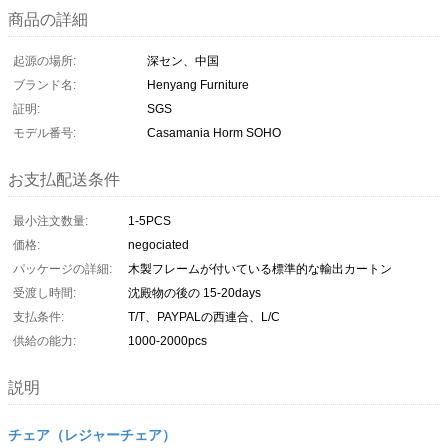
商品の詳細
起源の場所:
深セン、中国
ブランド名:
Henyang Furniture
証明:
SGS
モデル番号:
Casamania Horm SOHO
お支払配送条件
最小注文数量:
1-5PCS
価格:
negociated
パッケージの詳細:
木製フレームが付いている標準的な輸出カートン
受渡し時間:
沈殿物の後の 15-20days
支払条件:
T/T、PAYPALの西連合、L/C
供給の能力:
1000-2000pcs
説明
チェア（レジャーチェア）