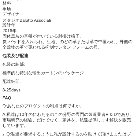
材料
生地
デザイナー
スタジオBalutto Associati
設計年
2016年
固体黒灰の基盤が付いている肘掛け椅子。
炎-パッドを入れられ、生地、のどの革または革で中覆われ、外側の
全穀物の革で覆われる抑制ウレタン フォームの貝。
包装及び配達
包装の細部:
標準的な特別な輸出カートンのパッケージ
配達細部:
8-25days
FAQ
Q:あなたのプロダクトの利点は何ですか。
A:私達は10年のにわたるのこの分野の専門の製造業者R & Dであり、
市場研究の経験、だけでなく、家具を、私達提供します解決を販売
しています。
Q:私達が要求するように私が設計するのを助けて頂けままたはプ
2.