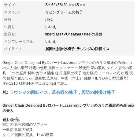
サイズ:
SH 63x55x81 cm:45 cm
スタイル:
リビング ルームの椅子
外観:
現代
つ折り:
いいえ
製品名:
fiberglass+PU/leather+steelの基盤
インフレータブル:
いいえ
居間の肘掛け椅子
ラウンジの回転イス
ハイライト:
,
Ginger Chair Designed ByロバートLazzeroniレプリカのガラス繊維のPoltrona
の夫人速い細部 特定の使用:居間のソファー 一般使用:家の家具 タイプ:居間の家
具、1つの座席 材料:ガラス繊維 様式:居間の椅子 地方様式:ヨーロッパ式 出現:現
代 膨脹可能:いいえ 原産地:広東省、中国（本土） 銘柄: HENYANG 型式番号:
HY-C210 材料:FRP 色:customed 包装...
ラウンジの回転イス
革余暇の椅子
居間の肘掛け椅子
札:
,
,
Ginger Chair Designed ByロバートLazzeroniレプリカのガラス繊維のPoltrona
の夫人
速い細部
特定の使用:
居間のソファー
一般使用:
家の家具
タイプ:
居間の家具、1つの座席