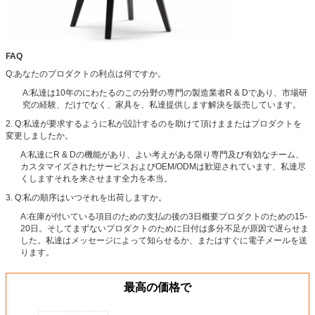
FAQ
Q:あなたのプロダクトの利点は何ですか。
A:私達は10年のにわたるのこの分野の専門の製造業者R & Dであり、市場研
究の経験、だけでなく、家具を、私達提供します解決を販売しています。
2. Q:私達が要求するように私が設計するのを助けて頂けままたはプロダクトを
変更しましたか。
A:私達にR & Dの機能があり、よい考えがある限り専門及び有効なチーム、
カスタマイズされたサービスおよびOEM/ODMは歓迎されています、私達尽
くしますそれを来させます全力を本当。
3. Q:私の順序はいつそれを出荷しますか。
A:在庫が付いている項目のための支払の後の3日概要プロダクトのための15-
20日。そしてまずないプロダクトのために日付は多分不足が原因で遅らせま
した。私達はメッセージによって知らせるか、またはすぐに電子メールを送
ります。
最高の価格で