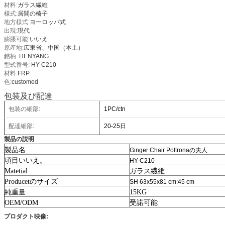
材料:
ガラス繊維
様式:
居間の椅子
地方様式:
ヨーロッパ式
出現:
現代
膨脹可能:
いいえ
原産地:
広東省、中国（本土）
銘柄:
HENYANG
型式番号:
HY-C210
材料:
FRP
色:
customed
包装及び配達
包装の細部:
1PC/ctn
配達細部:
20-25日
製品の説明
製品名
Ginger Chair Poltronaの夫人
項目いいえ。
HY-C210
Matetial
ガラス繊維
Producetのサイズ
SH 63x55x81 cm:45 cm
純重量
15KG
OEM/ODM
受諾可能
プロダクト映像: