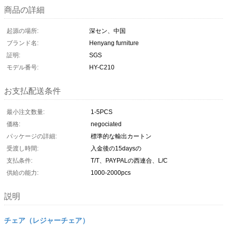
商品の詳細
起源の場所:
深セン、中国
ブランド名:
Henyang furniture
証明:
SGS
モデル番号:
HY-C210
お支払配送条件
最小注文数量:
1-5PCS
価格:
negociated
パッケージの詳細:
標準的な輸出カートン
受渡し時間:
入金後の15daysの
支払条件:
T/T、PAYPALの西連合、L/C
供給の能力:
1000-2000pcs
説明
チェア（レジャーチェア）