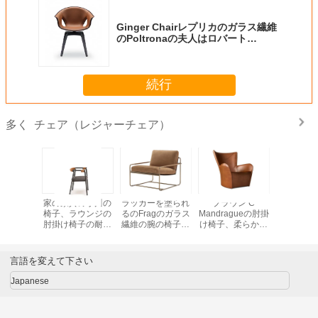
Ginger Chairレプリカのガラス繊維
のPoltronaの夫人はロバート
Lazzeroniによって設計しました
続行
チェア（レジャーチェア）
多く
た版ガラ
家の家具の小川の
ラッカーを塗られ
ブラウン C
スカンジ
腕の椅子
椅子、ラウンジの
るのFragのガラス
Mandragueの肘掛
設計エビ
の柔らかい
肘掛け椅子の耐久
繊維の腕の椅子の
け椅子、柔らかい
ジ チェア
抵抗
性
ラウンジの肘掛け
チェルシーの肘掛
マンの革
椅子によるリビエ
け椅子
ッシュホ
ラ
ビの
言語を変えて下さい
Japanese