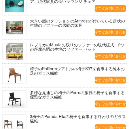
ア、現代家具の低いラウンジ チェア
今すぐお問い合わせ
大きい殻のクッションのArmrestが付いている房状の
生地のソファーの居間の家具
今すぐお問い合わせ
レプリカのMuutoの残りのソファーの現代様式、2つ
の座席余暇の生地のソファー セット
今すぐお問い合わせ
椅子のPoliformシアトルの椅子S37を食事する純木の
足のガラス繊維
今すぐお問い合わせ
多様な見通しの椅子のPorroの旅行の椅子を食事する
優雅なガラス繊維
今すぐお問い合わせ
3椅子のPorada Ellaの椅子を食事する終わりのガラス
繊維
今すぐお問い合わせ