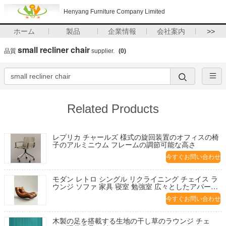
Henyang Furniture Company Limited
ホーム
製品
企業情報
会社案内
>>
small recliner chair
品質
supplier.
(0)
Related Products
レプリカ チャールズ 様式の旋回装置のオフィスの椅
子のアルミニウム フレームの調節可能な高さ
今すぐお問い合わせ
モダン レトロ シングル リクライニング チェイス ラ
ウンジ ソファ 家具 寝室 勉強室 広々としたアパート
ビラ リラックス リビング
今すぐお問い合わせ
木製の足を搭載する生地の干し草のラウンジ チェ