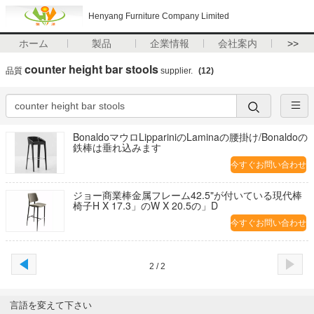
Henyang Furniture Company Limited
ホーム
製品
企業情報
会社案内
>>
counter height bar stools
品質
supplier.
(12)
BonaldoマウロLippariniのLaminaの腰掛け/Bonaldoの
鉄棒は垂れ込みます
今すぐお問い合わせ
ジョー商業棒金属フレーム42.5"が付いている現代棒
椅子H X 17.3」のW X 20.5の」D
今すぐお問い合わせ
2 / 2
言語を変えて下さい